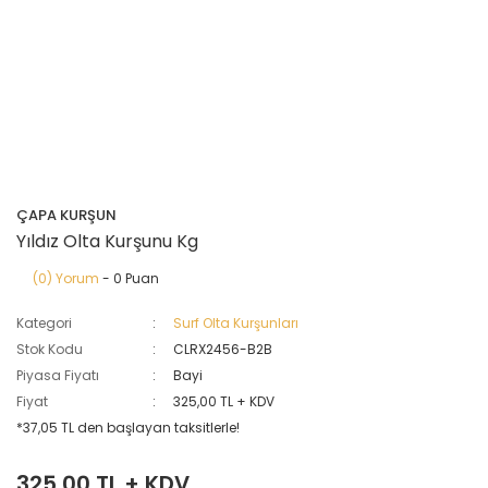
ÇAPA KURŞUN
Yıldız Olta Kurşunu Kg
(0) Yorum
- 0 Puan
Kategori
Surf Olta Kurşunları
Stok Kodu
CLRX2456-B2B
Piyasa Fiyatı
Bayi
Fiyat
325,00 TL + KDV
*37,05 TL den başlayan taksitlerle!
325,00 TL + KDV