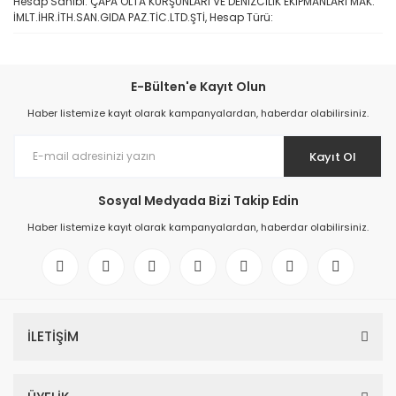
Hesap Sahibi: ÇAPA OLTA KURŞUNLARI VE DENİZCİLİK EKİPMANLARI MAK.
İMLT.İHR.İTH.SAN.GIDA PAZ.TİC.LTD.ŞTİ, Hesap Türü:
E-Bülten'e Kayıt Olun
Haber listemize kayıt olarak kampanyalardan, haberdar olabilirsiniz.
Kayıt Ol
Sosyal Medyada Bizi Takip Edin
Haber listemize kayıt olarak kampanyalardan, haberdar olabilirsiniz.
İLETİŞİM