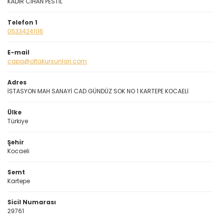
KADİR CİHAN PESTİL
Telefon 1
05334241116
E-mail
capa@oltakursunlari.com
Adres
İSTASYON MAH SANAYİ CAD.GÜNDÜZ SOK NO 1 KARTEPE KOCAELİ
Ülke
Türkiye
Şehir
Kocaeli
Semt
Kartepe
Sicil Numarası
29761