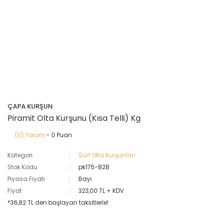
ÇAPA KURŞUN
Piramit Olta Kurşunu (Kısa Telli) Kg
(0) Yorum
- 0 Puan
Kategori
Surf Olta Kurşunları
Stok Kodu
pk175-B2B
Piyasa Fiyatı
Bayi
Fiyat
323,00 TL + KDV
*36,82 TL den başlayan taksitlerle!