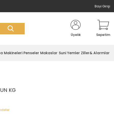
Bayi Girişi
Üyelik
Sepetim
ta Makineleri
Penseler Makaslar
Suni Yemler
Ziller& Alarmlar
ŞUN KG
odeller