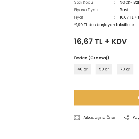
Stok Kodu
NGOK- B2
Piyasa Fiyatı
Bayi
Fiyat
16,67 TL +
*1,90 TL den başlayan taksitlerle!
16,67 TL + KDV
Beden (Gramaj)
40 gr
50 gr
70 gr
Arkadaşına Öner
Pa