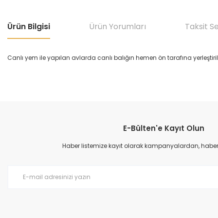
Ürün Bilgisi
Ürün Yorumları
Taksit S
Canlı yem ile yapılan avlarda canlı balığın hemen ön tarafına yerleştiri
Bu ürünün fiyat bilgisi, resim, ürün açıklamalarında ve diğer konular
Görüş ve önerileriniz için teşekkür ederiz.
E-Bülten'e Kayıt Olun
Ürün resmi kalitesiz, bozuk veya görüntülenemiyor.
Ürün açıklamasında eksik bilgiler bulunuyor.
Haber listemize kayıt olarak kampanyalardan, haberda
Ürün bilgilerinde hatalar bulunuyor.
Ürün fiyatı diğer sitelerden daha pahalı.
Bu ürüne benzer farklı alternatifler olmalı.