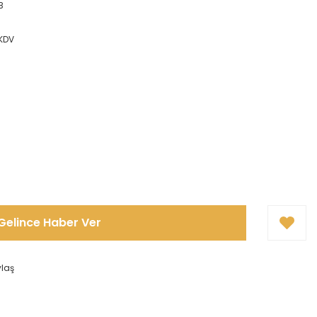
B
 KDV
Gelince Haber Ver
ylaş