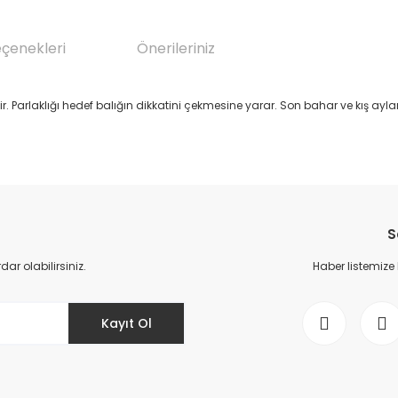
eçenekleri
Önerileriniz
lir. Parlaklığı hedef balığın dikkatini çekmesine yarar. Son bahar ve kış a
da yetersiz gördüğünüz noktaları öneri formunu kullanarak tarafımıza il
Bu ürüne ilk yorumu siz yapın!
S
Yorum Yaz
r olabilirsiniz.
Haber listemize
Kayıt Ol