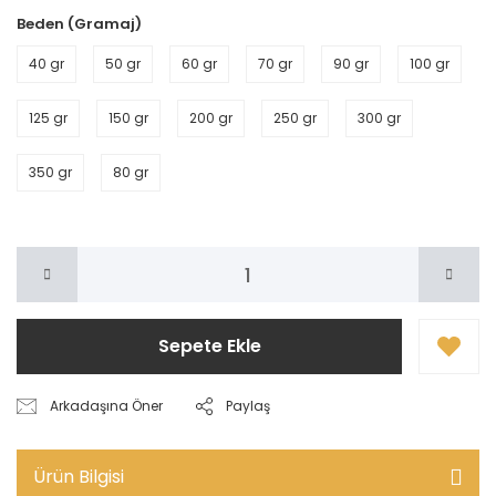
Beden (Gramaj)
40 gr
50 gr
60 gr
70 gr
90 gr
100 gr
125 gr
150 gr
200 gr
250 gr
300 gr
350 gr
80 gr
Sepete Ekle
Arkadaşına Öner
Paylaş
Ürün Bilgisi