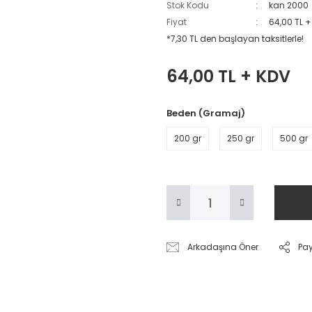
Stok Kodu
kan 2000
Fiyat
64,00 TL 
*7,30 TL den başlayan taksitlerle!
64,00 TL + KDV
Beden (Gramaj)
200 gr
250 gr
500 gr
Arkadaşına Öner
Pa