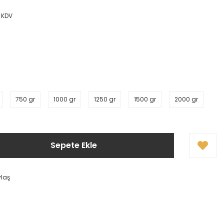
+ KDV
750 gr
1000 gr
1250 gr
1500 gr
2000 gr
Sepete Ekle
ylaş