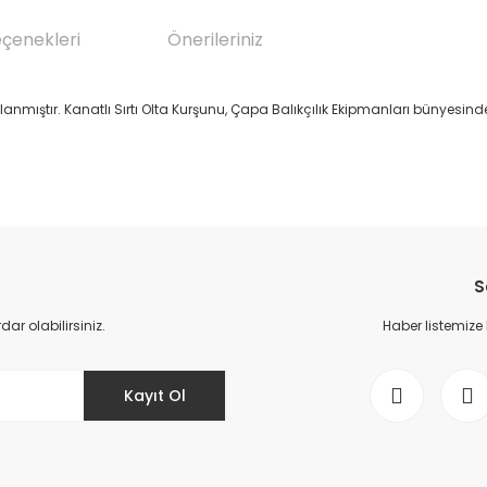
eçenekleri
Önerileriniz
arlanmıştır. Kanatlı Sırtı Olta Kurşunu, Çapa Balıkçılık Ekipmanları bünyesin
da yetersiz gördüğünüz noktaları öneri formunu kullanarak tarafımıza il
Bu ürüne ilk yorumu siz yapın!
S
Yorum Yaz
r olabilirsiniz.
Haber listemize
Kayıt Ol