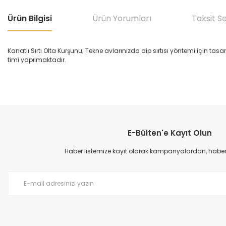
Ürün Bilgisi
Ürün Yorumları
Taksit S
Kanatlı Sırtı Olta Kurşunu; Tekne avlarınızda dip sırtısı yöntemi için tas
timi yapılmaktadır.
Bu ürünün fiyat bilgisi, resim, ürün açıklamalarında ve diğer konular
Görüş ve önerileriniz için teşekkür ederiz.
E-Bülten'e Kayıt Olun
Ürün resmi kalitesiz, bozuk veya görüntülenemiyor.
Ürün açıklamasında eksik bilgiler bulunuyor.
Haber listemize kayıt olarak kampanyalardan, haberda
Ürün bilgilerinde hatalar bulunuyor.
Ürün fiyatı diğer sitelerden daha pahalı.
Bu ürüne benzer farklı alternatifler olmalı.