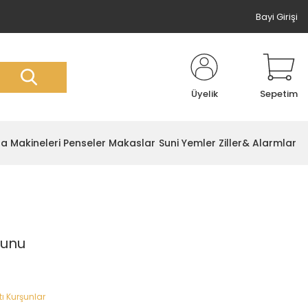
Bayi Girişi
Üyelik
Sepetim
ta Makineleri
Penseler Makaslar
Suni Yemler
Ziller& Alarmlar
şunu
tı Kurşunlar