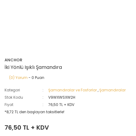
ANCHOR
İki Yönlü Işıklı Şamandıra
(0) Yorum
- 0 Puan
Kategori
Şamandıralar ve Fosforlar
,
Şamandıralar
Stok Kodu
V9WXWSXW2H
Fiyat
76,50 TL + KDV
*8,72 TL den başlayan taksitlerle!
76,50 TL + KDV