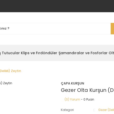
ş Tutucular
Klips ve Fırdöndüler
Şamandıralar ve Fosforlar
Ol
elikli) Zeytin
ÇAPA KURŞUN
Gezer Olta Kurşun (De
(0) Yorum
- 0 Puan
Kategori
Gezer (Deli