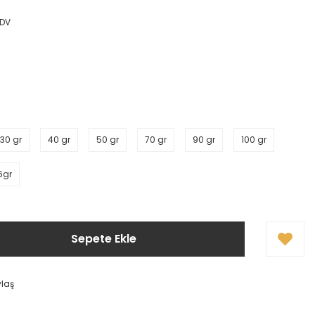
KDV
30 gr
40 gr
50 gr
70 gr
90 gr
100 gr
6gr
Sepete Ekle
ylaş