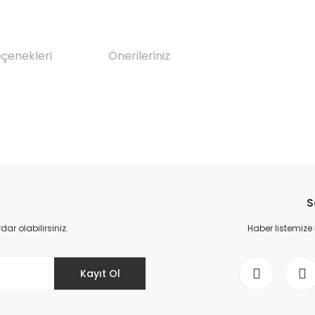
eçenekleri
Önerileriniz
da yetersiz gördüğünüz noktaları öneri formunu kullanarak tarafımıza il
Bu ürüne ilk yorumu siz yapın!
S
Yorum Yaz
r olabilirsiniz.
Haber listemize
Kayıt Ol