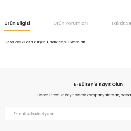
Ürün Bilgisi
Ürün Yorumları
Taksit S
Gezer delikli olta kurşunu, delik çapı 1.6mm dir.
Bu ürünün fiyat bilgisi, resim, ürün açıklamalarında ve diğer konular
Görüş ve önerileriniz için teşekkür ederiz.
E-Bülten'e Kayıt Olun
Ürün resmi kalitesiz, bozuk veya görüntülenemiyor.
Ürün açıklamasında eksik bilgiler bulunuyor.
Haber listemize kayıt olarak kampanyalardan, haberda
Ürün bilgilerinde hatalar bulunuyor.
Ürün fiyatı diğer sitelerden daha pahalı.
Bu ürüne benzer farklı alternatifler olmalı.