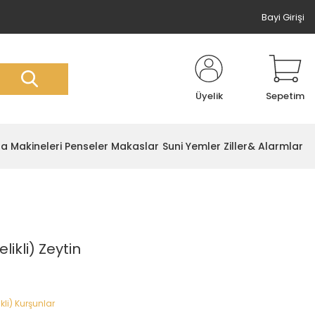
Bayi Girişi
Üyelik
Sepetim
ta Makineleri
Penseler Makaslar
Suni Yemler
Ziller& Alarmlar
likli) Zeytin
kli) Kurşunlar