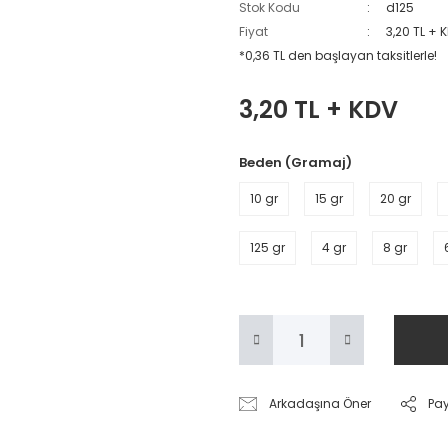
Stok Kodu
d125
Fiyat
3,20 TL + 
*0,36 TL den başlayan taksitlerle!
3,20 TL + KDV
Beden (Gramaj)
10 gr
15 gr
20 gr
125 gr
4 gr
8 gr
Arkadaşına Öner
Pa