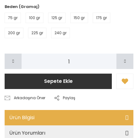
Beden (Gramaj)
75 gr
100 gr
125 gr
150 gr
175 gr
200 gr
225 gr
240 gr
Sepete Ekle
Arkadaşına Öner
Paylaş
Ürün Bilgisi
Ürün Yorumları