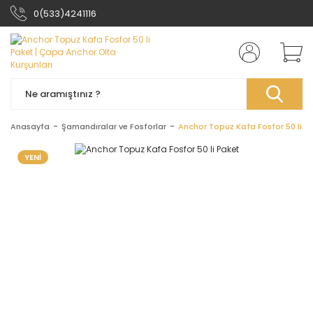
0(533)4241116
Anasayfa
Şamandıralar ve Fosforlar
Anchor Topuz Kafa Fosfor 50 li P
YENİ