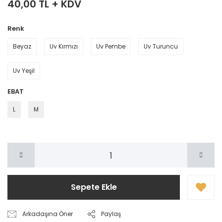
40,00 TL + KDV
Renk
Beyaz
Uv Kırmızı
Uv Pembe
Uv Turuncu
Uv Yeşil
EBAT
L
M
Sepete Ekle
Arkadaşına Öner
Paylaş