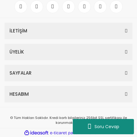
İLETİŞİM
ÜYELİK
SAYFALAR
HESABIM
© Tüm Hakları Saklıdır. Kredi kartı bilgileriniz 256bit SSL sertifikası ile
korunmaktadır.
Soru Cevap
ile
ideasoft
e-