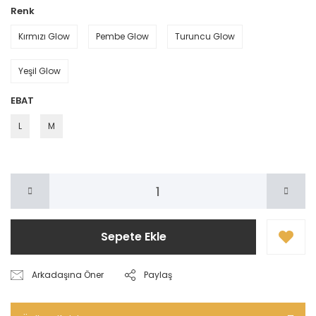
Renk
Kırmızı Glow
Pembe Glow
Turuncu Glow
Yeşil Glow
EBAT
L
M
Sepete Ekle
Arkadaşına Öner
Paylaş