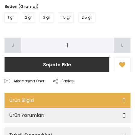
Beden (Gramaj)
1 gr
2 gr
3 gr
1.5 gr
2.5 gr
Sepete Ekle
Arkadaşına Öner
Paylaş
Ürün Bilgisi
Ürün Yorumları
Taksit Seçenekleri