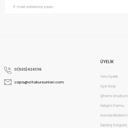
Ürün fiyatı diğer sitelerden daha pahalı.
Bu ürüne benzer farklı alternatifler olmalı.
ÜYELİK
0(533)4241116
Yeni Üyelik
capa@oltakursunlari.com
Üye Girişi
Şifremi Unuttum
İletişim Formu
Havale Bildirim
Sipariş Sorgula