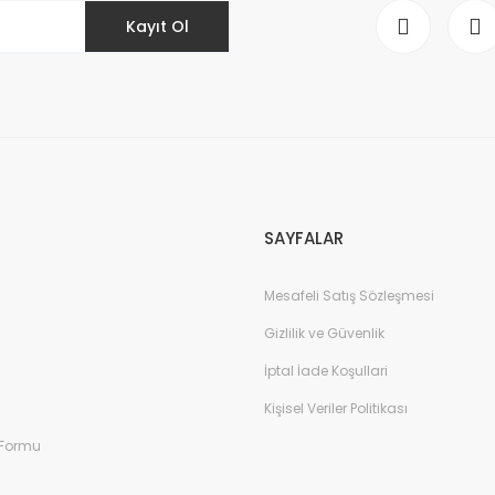
Kayıt Ol
Gönder
SAYFALAR
Mesafeli Satış Sözleşmesi
Gizlilik ve Güvenlik
İptal İade Koşullari
Kişisel Veriler Politikası
 Formu