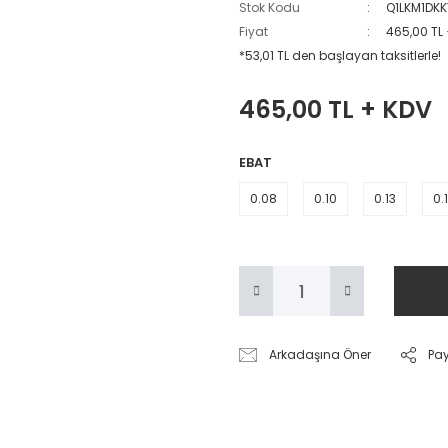
Stok Kodu
Q1LKM1DKK
Fiyat
465,00 TL
*53,01 TL den başlayan taksitlerle!
465,00 TL + KDV
EBAT
0.08
0.10
0.13
0.
Arkadaşına Öner
Pa