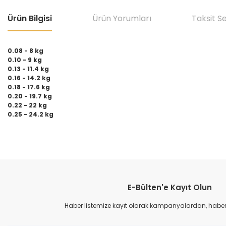
Ürün Bilgisi
Ürün Yorumları
Taksit S
0.08 - 8 kg
0.10 - 9 kg
0.13 - 11.4 kg
0.16 - 14.2 kg
0.18 - 17.6 kg
0.20 - 19.7 kg
0.22 - 22 kg
0.25 - 24.2 kg
Bu ürünün fiyat bilgisi, resim, ürün açıklamalarında ve diğer konular
Görüş ve önerileriniz için teşekkür ederiz.
E-Bülten'e Kayıt Olun
Ürün resmi kalitesiz, bozuk veya görüntülenemiyor.
Ürün açıklamasında eksik bilgiler bulunuyor.
Haber listemize kayıt olarak kampanyalardan, haberda
Ürün bilgilerinde hatalar bulunuyor.