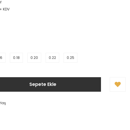
Y
 + KDV
16
0.18
0.20
0.22
0.25
Sepete Ekle
ylaş