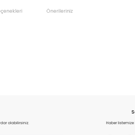
eçenekleri
Önerileriniz
da yetersiz gördüğünüz noktaları öneri formunu kullanarak tarafımıza il
Bu ürüne ilk yorumu siz yapın!
S
Yorum Yaz
r olabilirsiniz.
Haber listemize