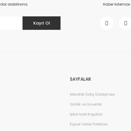
Yorum Yaz
r olabilirsiniz.
Haber listemize
Kayıt Ol
Gönder
SAYFALAR
Mesafeli Satış Sözleşmesi
Gizlilik ve Güvenlik
İptal İade Koşullari
Kişisel Veriler Politikası