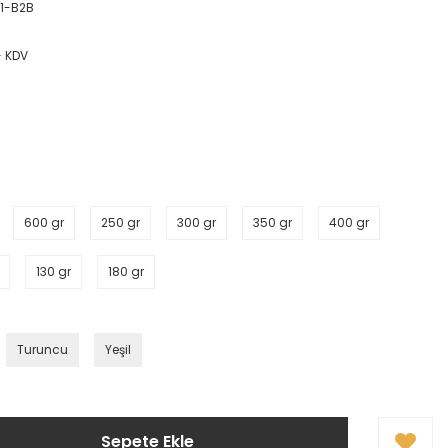
1-B2B
+ KDV
600 gr
250 gr
300 gr
350 gr
400 gr
130 gr
180 gr
Turuncu
Yeşil
Sepete Ekle