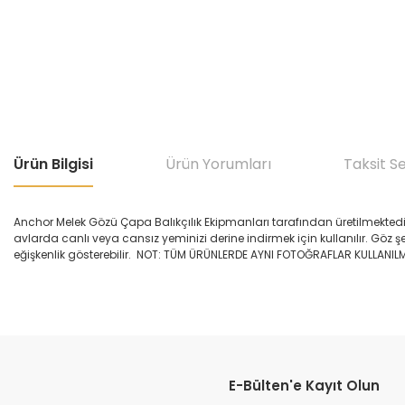
Ürün Bilgisi
Ürün Yorumları
Taksit S
Anchor Melek Gözü Çapa Balıkçılık Ekipmanları tarafından üretilmektedir
avlarda canlı veya cansız yeminizi derine indirmek için kullanılır. Göz şe
eğişkenlik gösterebilir. NOT: TÜM ÜRÜNLERDE AYNI FOTOĞRAFLAR KULLANI
Bu ürünün fiyat bilgisi, resim, ürün açıklamalarında ve diğer konular
Görüş ve önerileriniz için teşekkür ederiz.
E-Bülten'e Kayıt Olun
Ürün resmi kalitesiz, bozuk veya görüntülenemiyor.