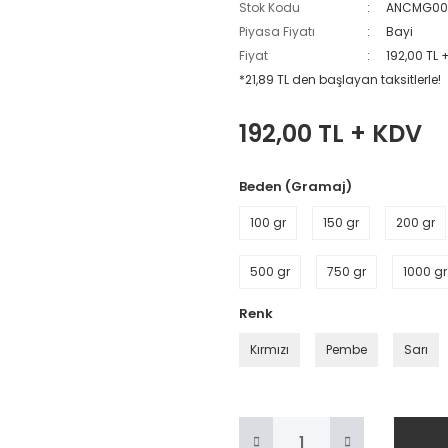
Stok Kodu
ANCMG00
Piyasa Fiyatı
Bayi
Fiyat
192,00 TL 
*21,89 TL den başlayan taksitlerle!
192,00 TL + KDV
Beden (Gramaj)
100 gr
150 gr
200 gr
500 gr
750 gr
1000 gr
Renk
Kırmızı
Pembe
Sarı