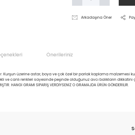
Arkadaşına Öner
Pa
eçenekleri
Önerileriniz
. Kurşun üzerine astar, boya ve çok özel bir parlak kaplama malzemesi kull
kli ve canlı renkleri sayesinde peşinde olduğunuz avcı balıkların dikkatini 
LMIŞTIR. HANGİ GRAMI SİPARİŞ VERDİYSENİZ O GRAMAJDA ÜRÜN GÖNDERİLİR.
da yetersiz gördüğünüz noktaları öneri formunu kullanarak tarafımıza il
Bu ürüne ilk yorumu siz yapın!
S