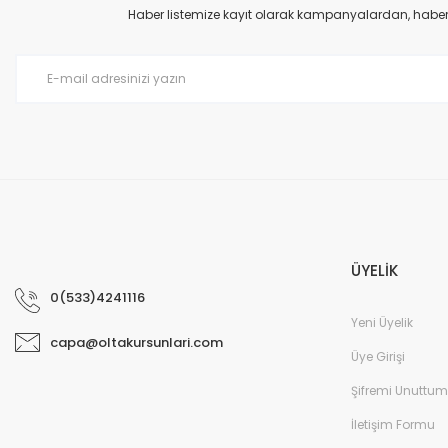
Ürün açıklamasında eksik bilgiler bulunuyor.
Haber listemize kayıt olarak kampanyalardan, haberda
Ürün bilgilerinde hatalar bulunuyor.
Ürün fiyatı diğer sitelerden daha pahalı.
Bu ürüne benzer farklı alternatifler olmalı.
ÜYELİK
0(533)4241116
Yeni Üyelik
capa@oltakursunlari.com
Üye Girişi
Şifremi Unuttum
İletişim Formu