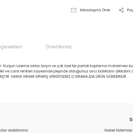
Arkadaşına Öner
Pa
eçenekleri
Önerileriniz
. Kurşun üzerine astar, boya ve çok özel bir parlak kaplama malzemesi kull
kli ve canlı renkleri sayesinde peşinde olduğunuz avcı balıkların dikkatini 
LMIŞTIR. HANGİ GRAMI SİPARİŞ VERDİYSENİZ O GRAMAJDA ÜRÜN GÖNDERİLİR.
da yetersiz gördüğünüz noktaları öneri formunu kullanarak tarafımıza il
Bu ürüne ilk yorumu siz yapın!
S
Yorum Yaz
r olabilirsiniz.
Haber listemize