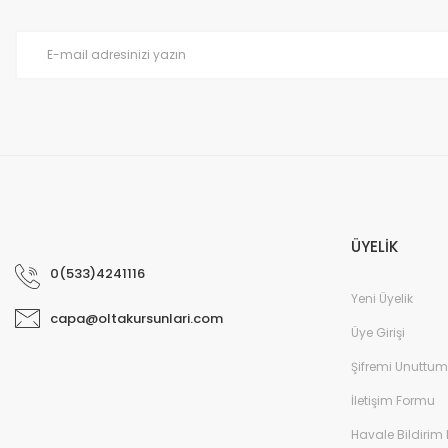
Ürün bilgilerinde hatalar bulunuyor.
Ürün fiyatı diğer sitelerden daha pahalı.
Bu ürüne benzer farklı alternatifler olmalı.
ÜYELİK
0(533)4241116
Yeni Üyelik
capa@oltakursunlari.com
Üye Girişi
Şifremi Unuttum
İletişim Formu
Havale Bildirim