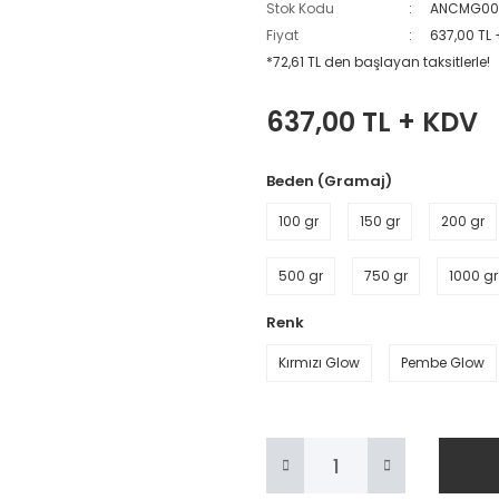
Stok Kodu
ANCMG00
Fiyat
637,00 TL
*72,61 TL den başlayan taksitlerle!
637,00 TL + KDV
Beden (Gramaj)
100 gr
150 gr
200 gr
500 gr
750 gr
1000 gr
Renk
Kırmızı Glow
Pembe Glow