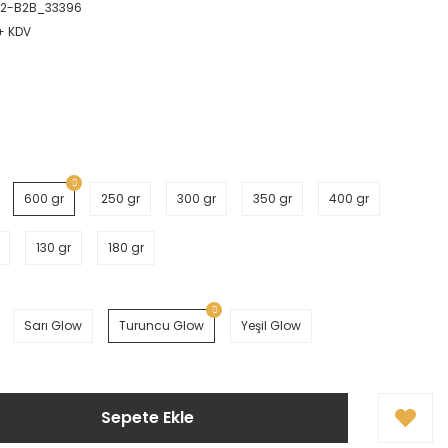
2-B2B_33396
 + KDV
600 gr
250 gr
300 gr
350 gr
400 gr
130 gr
180 gr
Sarı Glow
Turuncu Glow
Yeşil Glow
Sepete Ekle