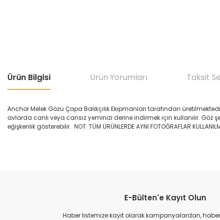
Ürün Bilgisi
Ürün Yorumları
Taksit S
Anchor Melek Gözü Çapa Balıkçılık Ekipmanları tarafından üretilmektedir
avlarda canlı veya cansız yeminizi derine indirmek için kullanılır. Göz şe
eğişkenlik gösterebilir. NOT: TÜM ÜRÜNLERDE AYNI FOTOĞRAFLAR KULLANI
Bu ürünün fiyat bilgisi, resim, ürün açıklamalarında ve diğer konular
Görüş ve önerileriniz için teşekkür ederiz.
E-Bülten'e Kayıt Olun
Ürün resmi kalitesiz, bozuk veya görüntülenemiyor.
Ürün açıklamasında eksik bilgiler bulunuyor.
Haber listemize kayıt olarak kampanyalardan, haberda