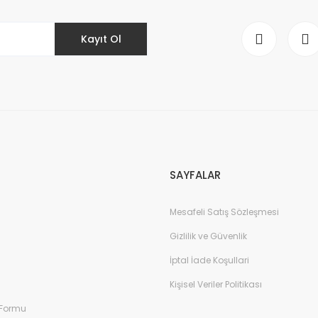
Kayıt Ol
Gönder
SAYFALAR
Mesafeli Satış Sözleşmesi
Gizlilik ve Güvenlik
İptal İade Koşullari
Kişisel Veriler Politikası
 Formu