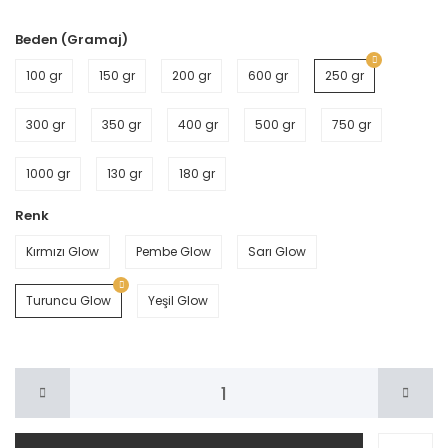
Beden (Gramaj)
100 gr
150 gr
200 gr
600 gr
250 gr
300 gr
350 gr
400 gr
500 gr
750 gr
1000 gr
130 gr
180 gr
Renk
Kırmızı Glow
Pembe Glow
Sarı Glow
Turuncu Glow
Yeşil Glow