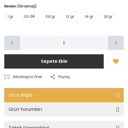
Beden (Gramaj)
1 gr
0,5 GR
0,8 gr
1,2 gr
1,4 gr
1,8 gr
Sepete Ekle
Arkadaşına Öner
Paylaş
Ürün Bilgisi
Ürün Yorumları
Taksit Seçenekleri