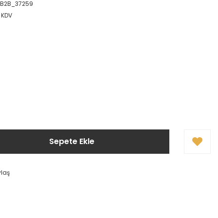
B2B_37259
+ KDV
Sepete Ekle
ylaş