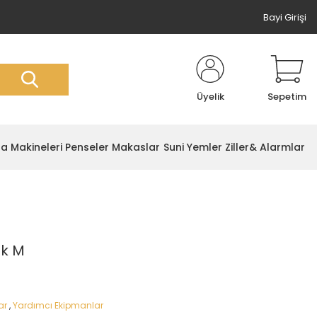
Bayi Girişi
Üyelik
Sepetim
ta Makineleri
Penseler Makaslar
Suni Yemler
Ziller& Alarmlar
uk M
ar
,
Yardımcı Ekipmanlar