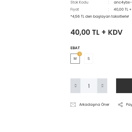
Stok Kodu
anc4ybs-
Fiyat
40,00 TL 
*4,56 TL den başlayan taksitlerle!
40,00 TL + KDV
EBAT
M
S
Arkadaşına Öner
Pa