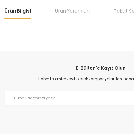
Ürün Bilgisi
Ürün Yorumları
Taksit S
Bu ürünün fiyat bilgisi, resim, ürün açıklamalarında ve diğer konular
Görüş ve önerileriniz için teşekkür ederiz.
E-Bülten'e Kayıt Olun
Ürün resmi kalitesiz, bozuk veya görüntülenemiyor.
Ürün açıklamasında eksik bilgiler bulunuyor.
Haber listemize kayıt olarak kampanyalardan, haberda
Ürün bilgilerinde hatalar bulunuyor.
Ürün fiyatı diğer sitelerden daha pahalı.
Bu ürüne benzer farklı alternatifler olmalı.