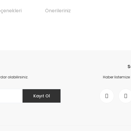
eçenekleri
Önerileriniz
da yetersiz gördüğünüz noktaları öneri formunu kullanarak tarafımıza il
Bu ürüne ilk yorumu siz yapın!
S
Yorum Yaz
r olabilirsiniz.
Haber listemize
Kayıt Ol