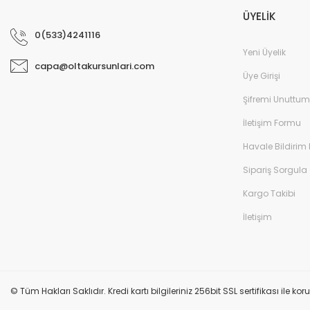
ÜYELİK
0(533)4241116
Yeni Üyelik
capa@oltakursunlari.com
Üye Girişi
Şifremi Unuttum
İletişim Formu
Havale Bildirim
Sipariş Sorgula
Kargo Takibi
İletişim
© Tüm Hakları Saklıdır. Kredi kartı bilgileriniz 256bit SSL sertifikası ile k